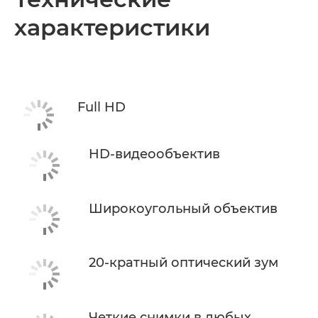
характеристики
Технические характеристики
Full HD
HD-видеообъектив
Широкоугольный объектив
20-кратный оптический зум
Четкие снимки в любых