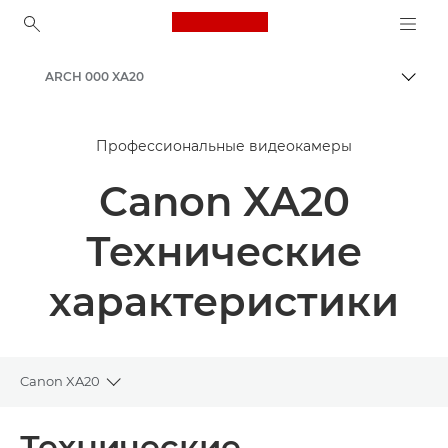
Canon Logo, back to ho
ARCH 000 XA20
Пере
Canon
Профессиональные видеокамеры
Canon XA20
Технические
характеристики
Canon XA20
Toggle breadcrumbs
Общая информация
Технические