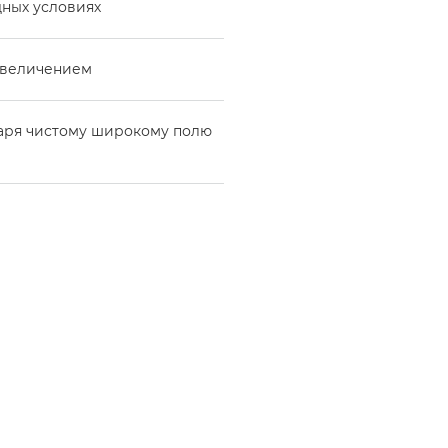
дных условиях
увеличением
даря чистому широкому полю