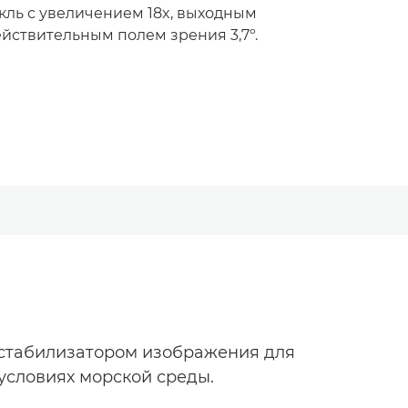
ль с увеличением 18x, выходным
ействительным полем зрения 3,7º.
 стабилизатором изображения для
условиях морской среды.