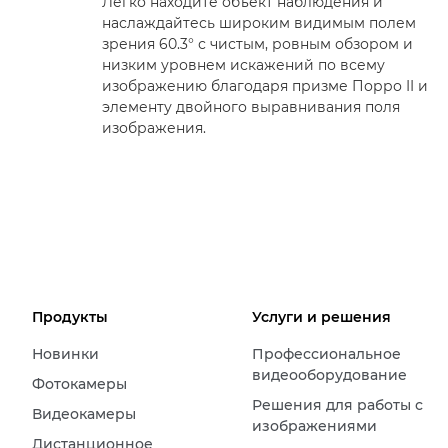
Легко находите объект наблюдения и
наслаждайтесь широким видимым полем
зрения 60.3° с чистым, ровным обзором и
низким уровнем искажений по всему
изображению благодаря призме Порро II и
элементу двойного выравнивания поля
изображения.
Продукты
Услуги и решения
Новинки
Профессиональное
видеооборудование
Фотокамеры
Решения для работы с
Видеокамеры
изображениями
Дистанционное