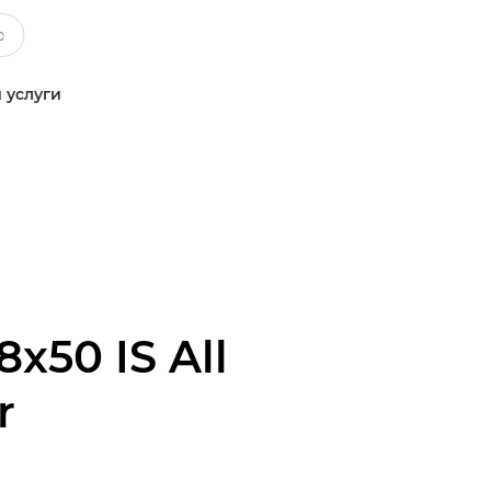
 услуги
8x50 IS All
r