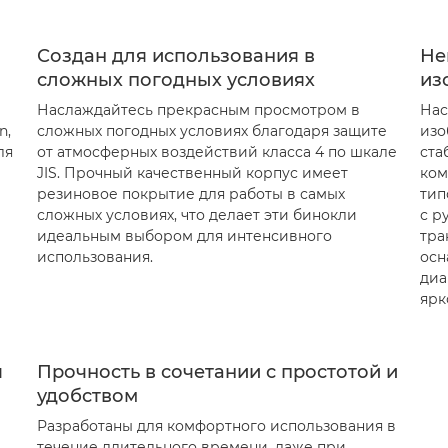
Создан для использования в
Не
сложных погодных условиях
из
Наслаждайтесь прекрасным просмотром в
Нас
n,
сложных погодных условиях благодаря защите
изо
ля
от атмосферных воздействий класса 4 по шкале
ста
JIS. Прочный качественный корпус имеет
ком
резиновое покрытие для работы в самых
тип
сложных условиях, что делает эти бинокли
с р
идеальным выбором для интенсивного
тра
использования.
осн
диа
ярк
я
Прочность в сочетании с простотой и
ю
удобством
Разработаны для комфортного использования в
течение длительного времени, даже при