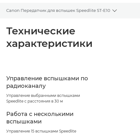
Canon Передатчик для вспышек Speedlite ST-E10
Toggle bre
Общая информация
Технические
характеристики
Технические характеристики
Управление вспышками по
радиоканалу
Управление выбранными вспышками
Speedlite с расстояния в 30 м
Работа с несколькими
вспышками
Управление 15 вспышками Speedlite