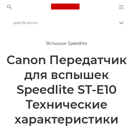
Canon Logo, back to ho
specifications
Пере
Canon
Вспышки Speedlite
Цифровые камеры
Canon Передатчик
Speedlite Transmitter ST-E10
для вспышек
Speedlite ST-E10
Технические
характеристики