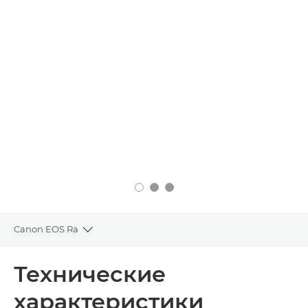
Canon EOS Ra
Toggle breadcrumbs
Общая информация
Технические
характеристики
Технические характеристики