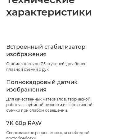
характеристики
Технические характеристики
Встроенный стабилизатор
изображения
1
Стабильность до 7,5 ступеней
для более
плавной съемки с рук.
Полнокадровый датчик
изображения
Для качественных материалов, творческой
работы с глубиной резкости и эффективной
съемки при слабом освещении.
7K 60p RAW
Сверхвысокое разрешение для свободной
постобработки.