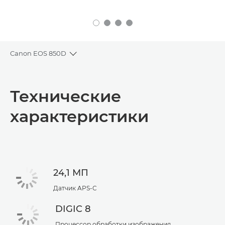
Canon EOS 850D
Toggle breadcrumbs
Общая информация
Технические
Технические характеристики
характеристики
24,1 МП
Датчик APS-C
DIGIC 8
Процессор обработки изображения