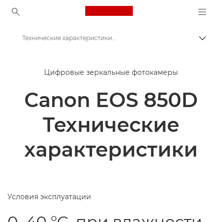
Canon Logo, back to ho
Технические характеристики и функции - EOS 850D
Пере
Canon
Цифровые зеркальные фотокамеры
Цифровые камеры
Canon EOS 850D
Canon EOS 850D - Камеры
Технические
характеристики
Условия эксплуатации
0–40 °C, при влажности