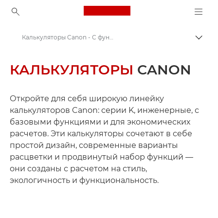
Canon Logo, back to ho
Калькуляторы Canon - С функцией печати, серия K, инженерные
Пере
Canon
КАЛЬКУЛЯТОРЫ
CANON
Откройте для себя широкую линейку
калькуляторов Canon: серии K, инженерные, с
базовыми функциями и для экономических
расчетов. Эти калькуляторы сочетают в себе
простой дизайн, современные варианты
расцветки и продвинутый набор функций —
они созданы с расчетом на стиль,
экологичность и функциональность.