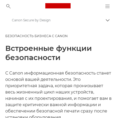
Canon Logo, back to ho
Canon Secure by Design
Пере
Canon
БЕЗОПАСНОСТЬ БИЗНЕСА С CANON
Решения и услуги
Встроенные функции
Бизнес-решения
безопасности
Безопасность бизнеса с Canon
С Canon информационная безопасность станет
основой вашей деятельности. Это
приоритетная задача, которая пронизывает
весь жизненный цикл наших устройств,
начиная с их проектирования, и помогает вам в
защите критически важной информации и
обеспечении безопасной печати сразу после
установки оборудования.