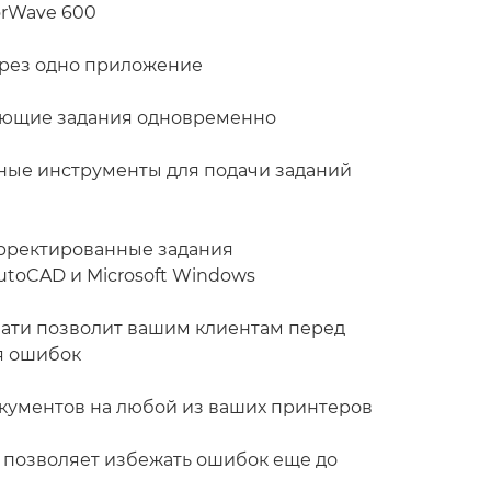
orWave 600
ерез одно приложение
ающие задания одновременно
тные инструменты для подачи заданий
орректированные задания
toCAD и Microsoft Windows
чати позволит вашим клиентам перед
я ошибок
окументов на любой из ваших принтеров
 позволяет избежать ошибок еще до