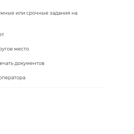
емные или срочные задания на
ет
ругое место
печать документов
оператора