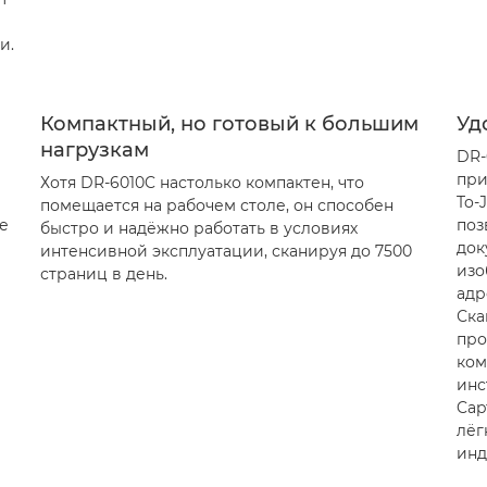
и.
Компактный, но готовый к большим
Уд
нагрузкам
DR-
при
Хотя DR-6010C настолько компактен, что
To-
помещается на рабочем столе, он способен
е
поз
быстро и надёжно работать в условиях
док
интенсивной эксплуатации, сканируя до 7500
изо
страниц в день.
адр
Ска
про
ком
инс
Cap
лёг
инд