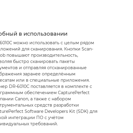
обный в использовании
6010C можно использовать с целым рядом
ложений для сканирования. Кнопки Scan-
Job повышают производительность,
воляя быстро сканировать пакеты
ументов и отправляя отсканированные
бражения заранее определённым
есатам или в специальные приложения.
нер DR-6010C поставляется в комплекте с
граммным обеспечением CapturePerfect
пании Canon, а также с набором
трументальных средств разработки
turePerfect Software Developers Kit (SDK) для
кой интеграции ПО с учётом
ивидуальных требований.