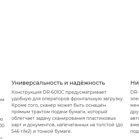
Универсальность и надёжность
Ни
Конструкция DR-6010C предусматривает
DR-
удобную для операторов фронтальную загрузку.
эле
ым
Кроме того, сканер может быть оснащён
мен
прямым трактом подачи бумаги, который
дру
облегчает задачу сканирования пластиковых
авт
ью
карт и документов, напечатанных на толстой (до
вме
00
546 г/м2) и тонкой бумаге.
под
т