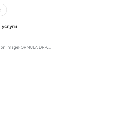
 услуги
Canon imageFORMULA DR-6010C - Документные сканеры