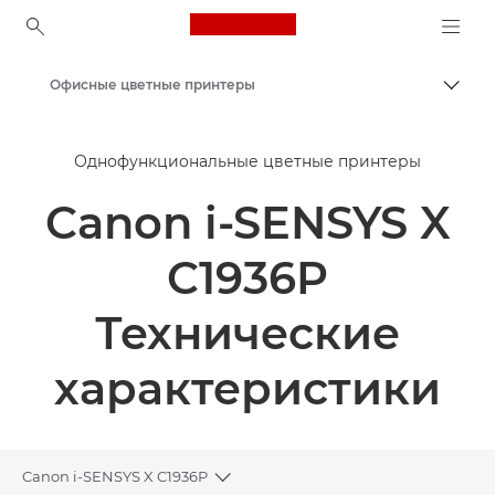
Canon Logo, back to ho
Офисные цветные принтеры
Пере
Canon
Однофункциональные цветные принтеры
Решения и услуги
Canon i-SENSYS X
Продукты и решения для бизнеса
Принтеры и факсимильные аппараты для бизнеса
C1936P
Однофункциональные принтеры - Canon Tajikistan
Технические
характеристики
Canon i-SENSYS X C1936P
Toggle breadcrumbs