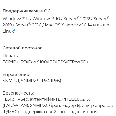
Поддерживаемые ОС
®
®
®
®
Windows
11 / Windows
10 / Server
2022 / Server
®
2019 / Server
2016 / Mac OS X версии 10.14 и выше,
6
Linux
Сетевой протокол
Печать:
TCP/IP (LPD/Port9100/IPP/IPPS/FTP/WSD)
Управление:
SNMPv1, SNMPv3 (IPv4,IPv6)
Безопасность:
TLS1.3, IPSec, аутентификация IEEE802.1X
(LAN/WLAN), SNMPv3, брандмауэр (фильтр адресов
IP/MAC), поддержка двойного подключения