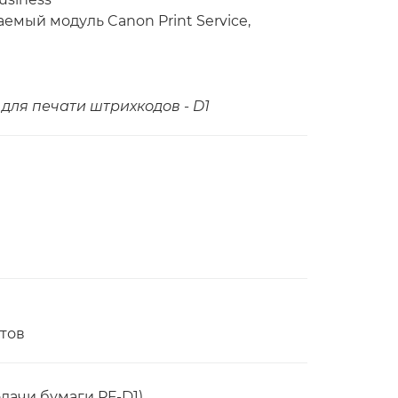
емый модуль Canon Print Service,
для печати штрихкодов - D1
тов
одачи бумаги PF-D1)