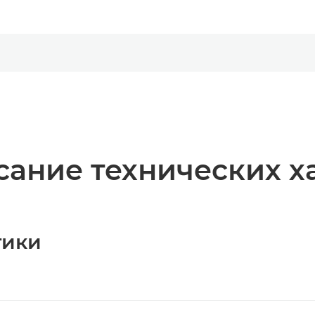
ание технических х
тики