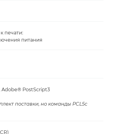
к печати:
ключения питания
6, Adobe® PostScript3
плект поставки, но команды PCL5c
OCR)