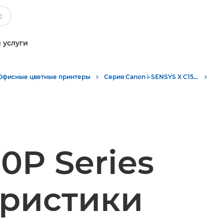
 услуги
Офисные цветные принтеры
Серия Canon i-SENSYS X C1533P и C1538P - Однофункциональные принтеры
0P Series
еристики