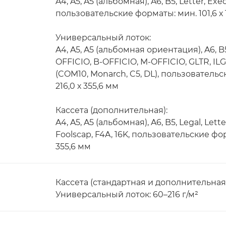
A4, A5, A5 (альбомная), A6, B5, Letter, Exe
пользовательские форматы: мин. 101,6 х 1
Универсальный лоток:
A4, A5, A5 (альбомная ориентация), A6, B5,
OFFICIO, B-OFFICIO, M-OFFICIO, GLTR, ILG
(COM10, Monarch, C5, DL), пользовательск
216,0 х 355,6 мм
Кассета (дополнительная):
A4, A5, A5 (альбомная), A6, B5, Legal, Lett
Foolscap, F4A, 16K, пользовательские форм
355,6 мм
Кассета (стандартная и дополнительная):
Универсальный лоток: 60–216 г/м²