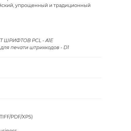
рейский, упрощенный и традиционный
Т ШРИФТОВ PCL - A1E
для печати штрихкодов - D1
TIFF/PDF/XPS)
usiness