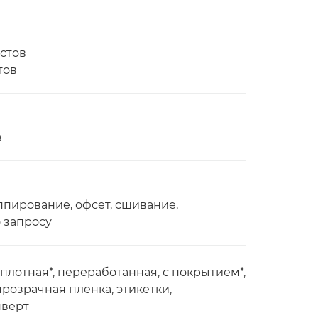
истов
тов
в
пирование, офсет, сшивание,
 запросу
плотная*, переработанная, с покрытием*,
прозрачная пленка, этикетки,
нверт