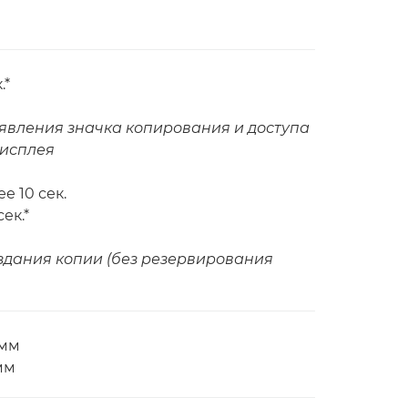
.*
оявления значка копирования и доступа
дисплея
е 10 сек.
ек.*
оздания копии (без резервирования
 мм
мм