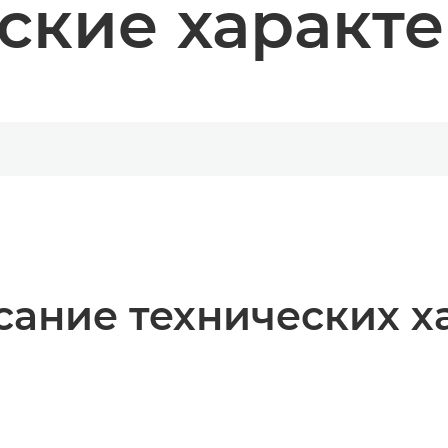
ские характ
ание технических х