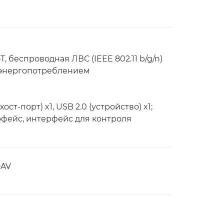
T, беспроводная ЛВС (IEEE 802.11 b/g/n)
м энергопотреблением
хост-порт) x1, USB 2.0 (устройство) x1;
фейс, интерфейс для контроля
DAV