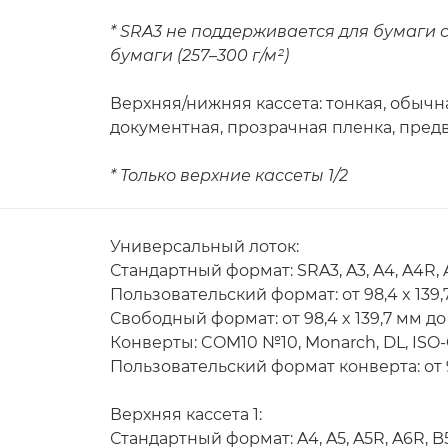
* SRA3 не поддерживается для бумаги с
бумаги (257–300 г/м²)
Верхняя/нижняя кассета: тонкая, обычна
документная, прозрачная пленка, пред
* Только верхние кассеты 1/2
Универсальный лоток:
Стандартный формат: SRA3, A3, A4, A4R, A
Пользовательский формат: от 98,4 x 139,7
Свободный формат: от 98,4 x 139,7 мм до 
Конверты: COM10 №10, Monarch, DL, ISO
Пользовательский формат конверта: от 98
Верхняя кассета 1:
Стандартный формат: A4, A5, A5R, A6R, B