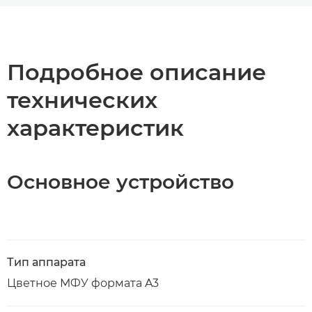
Общая информация
Технические характеристики
Подробное описание
технических
Загрузка PDF
характеристик
Основное устройство
Тип аппарата
Цветное МФУ формата A3