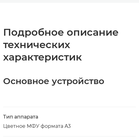
Общая информация
Технические характеристики
Подробное описание
технических
Загрузка PDF
характеристик
Основное устройство
Тип аппарата
Цветное МФУ формата A3