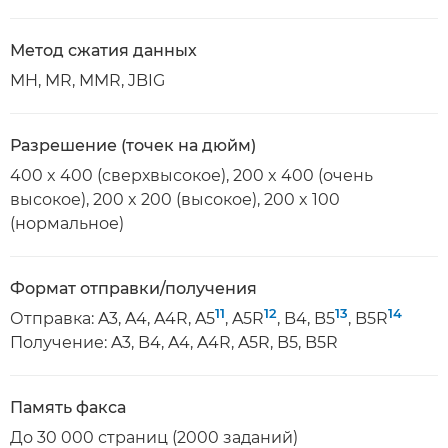
Метод сжатия данных
MH, MR, MMR, JBIG
Разрешение (точек на дюйм)
400 x 400 (сверхвысокое), 200 x 400 (очень
высокое), 200 x 200 (высокое), 200 x 100
(нормальное)
Формат отправки/получения
11
12
13
14
Отправка: A3, A4, A4R, A5
, A5R
, B4, B5
, B5R
Получение: A3, B4, A4, A4R, A5R, B5, B5R
Память факса
До 30 000 страниц (2000 заданий)