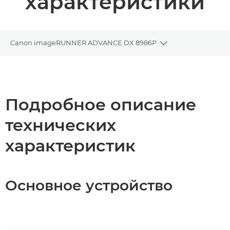
характеристики
Canon imageRUNNER ADVANCE DX 8986P
Toggle breadcrum
Общая информация
Технические характеристики
Подробное описание
технических
Загрузка PDF
характеристик
Основное устройство