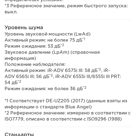
*3 Референсное значение, режим быстрого запуска:
выкл.
Уровень шума
Уровень звуковой мощности (LwAd)
*1
Активный режим: не более 75 дБ
*2
Режим ожидания: 53 дБ
Звуковое давление (LpAm) (справочная
информация)
Положение наблюдателя:
*2
Активный режим: iR-ADV 6575i III: 58 дБ
, iR-
*2
ADV 6565i III: 56 дБ
, iR-ADV 6555i III/6555i III PRT:
*2
54 дБ
*2
Режим ожидания: не более 36 дБ
*1 Соответствует DE-UZ205 (2017) (данные взяты из
информации о стандарте Blue Angel)
*2 Референсное значение: измерено в соответствии с
ISO7779, описано в соответствии с ISO9296 (1988)
Стандарты