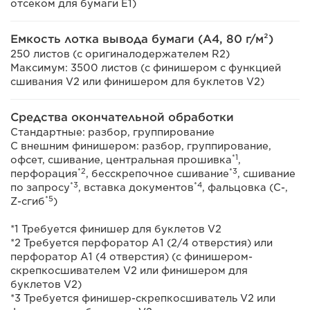
отсеком для бумаги E1)
Емкость лотка вывода бумаги (A4, 80 г/м²)
250 листов (с оригиналодержателем R2)
Максимум: 3500 листов (с финишером с функцией
сшивания V2 или финишером для буклетов V2)
Средства окончательной обработки
Стандартные: разбор, группирование
С внешним финишером: разбор, группирование,
*1
офсет, сшивание, центральная прошивка
,
*2
*3
перфорация
, бесскрепочное сшивание
, сшивание
*3
*4
по запросу
, вставка документов
, фальцовка (C-,
*5
Z-сгиб
)
*1 Требуется финишер для буклетов V2
*2 Требуется перфоратор A1 (2/4 отверстия) или
перфоратор A1 (4 отверстия) (с финишером-
скрепкосшивателем V2 или финишером для
буклетов V2)
*3 Требуется финишер-скрепкосшиватель V2 или