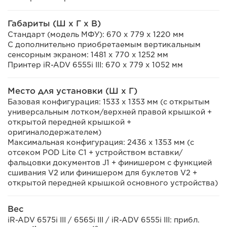
Габариты (Ш x Г x В)
Стандарт (модель МФУ): 670 x 779 x 1220 мм
С дополнительно приобретаемым вертикальным
сенсорным экраном: 1481 x 770 x 1252 мм
Принтер iR-ADV 6555i III: 670 x 779 x 1052 мм
Место для установки (Ш x Г)
Базовая конфигурация: 1533 x 1353 мм (с открытым
универсальным лотком/верхней правой крышкой +
открытой передней крышкой +
оригиналодержателем)
Максимальная конфигурация: 2436 x 1353 мм (с
отсеком POD Lite C1 + устройством вставки/
фальцовки документов J1 + финишером с функцией
сшивания V2 или финишером для буклетов V2 +
открытой передней крышкой основного устройства)
Вес
iR-ADV 6575i III / 6565i III / iR-ADV 6555i III: прибл.