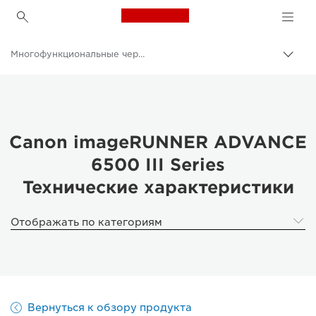
Canon Logo, back to h
Многофункциональные черно-белые принтеры
Пере
цепо
Canon
Решения и услуги
Продукты и решения для бизнеса
Canon imageRUNNER ADVANCE
6500 III Series
Принтеры и факсимильные аппараты для бизнеса
Технические характеристики
Многофункциональные принтеры - Принтеры «Все в одном»
Отображать по категориям
Вернуться к обзору продукта