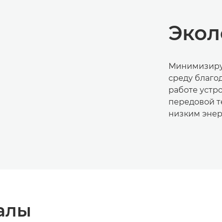
Экол
Минимизиру
среду благо
работе устро
передовой т
низким энер
алы