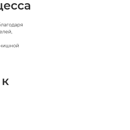
цесса
благодаря
елей,
инишной
 к