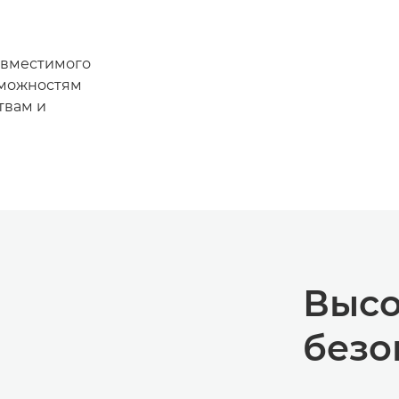
овместимого
зможностям
твам и
Высо
безо