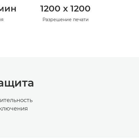
/мин
1200 x 1200
ия
Разрешение печати
защита
ительность
дключения