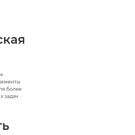
ская
ым
элементы
ля более
х задач
ть