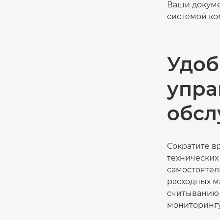
Ваши докуме
системой ко
Удоб
упра
обсл
Сократите в
технических
самостоятел
расходных м
считыванию 
мониторингу