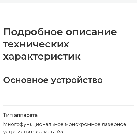
Общая информация
Технические характеристики
Подробное описание
технических
Загрузка PDF
характеристик
Основное устройство
Тип аппарата
Многофункциональное монохромное лазерное
устройство формата A3