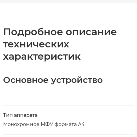
Общая информация
Технические характеристики
Подробное описание
технических
Загрузка PDF
характеристик
Основное устройство
Тип аппарата
Монохромное МФУ формата A4