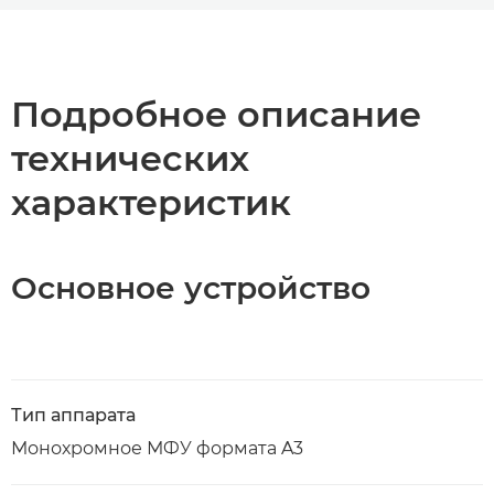
Общая информация
Технические характеристики
Подробное описание
технических
Загрузка PDF
характеристик
Основное устройство
Тип аппарата
Монохромное МФУ формата A3