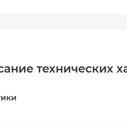
ание технических х
тики