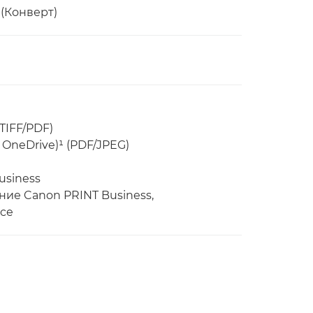
 (Конверт)
TIFF/PDF)
 OneDrive)¹ (PDF/JPEG)
usiness
ние Canon PRINT Business,
ice