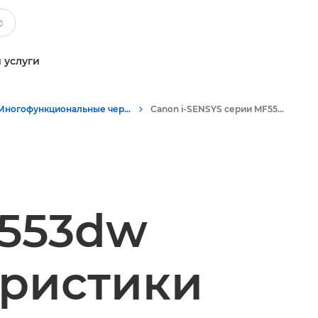
 услуги
Многофункциональные черно-белые принтеры
Canon i-SENSYS серии MF550 - Многофункциональные принтеры
F553dw
еристики