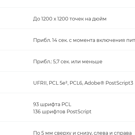
До 1200 х 1200 точек на дюйм
Прибл. 14 сек. с момента включения пи
Прибл.: 5,7 сек. или меньше
UFRII, PCL 5e², PCL6, Adobe® PostScript3
93 шрифта PCL
136 шрифтов PostScript
По 5 мм сверху и снизу, слева и справа