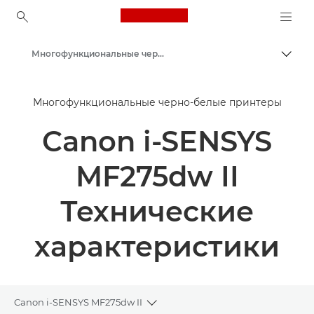
Canon Logo, back to ho
Многофункциональные черно-белые принтеры
Пере
Canon
Многофункциональные черно-белые принтеры
Решения и услуги
Canon i-SENSYS
Продукты и решения для бизнеса
Принтеры и факсимильные аппараты для бизнеса
MF275dw II
Многофункциональные принтеры - Принтеры «Все в одном»
Технические
характеристики
Canon i-SENSYS MF275dw II
Toggle breadcrumbs