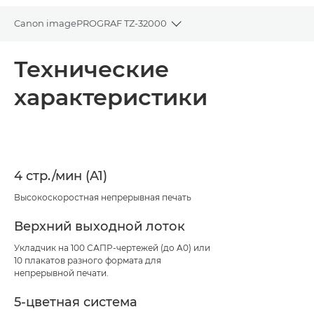
Canon imagePROGRAF TZ-32000
Toggle breadcrumbs
Общая информация
Технические
характеристики
Технические характеристики
Загрузка PDF
4 стр./мин (A1)
Высокоскоростная непрерывная печать
Верхний выходной лоток
Укладчик на 100 САПР-чертежей (до A0) или
10 плакатов разного формата для
непрерывной печати.
5-цветная система