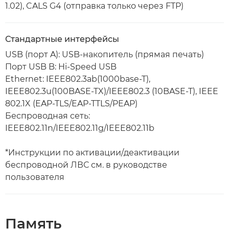
1.02), CALS G4 (отправка только через FTP)
Стандартные интерфейсы
USB (порт A): USB-накопитель (прямая печать)
Порт USB B: Hi-Speed USB
Ethernet: IEEE802.3ab(1000base-T),
IEEE802.3u(100BASE-TX)/IEEE802.3 (10BASE-T), IEEE
802.1X (EAP-TLS/EAP-TTLS/PEAP)
Беспроводная сеть:
IEEE802.11n/IEEE802.11g/IEEE802.11b
*Инструкции по активации/деактивации
беспроводной ЛВС см. в руководстве
пользователя
Память