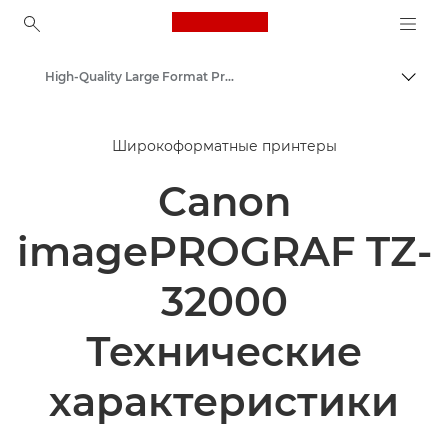
Canon Logo, back to ho
High-Quality Large Format Printers for CAD/GIS and Stunning Graphics
Пере
Canon
Широкоформатные принтеры
Решения и услуги
Canon
Продукты и решения для бизнеса
imagePROGRAF TZ-
32000
Технические
характеристики