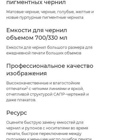
пигментных чернил
Матовые черные, черные, голубые, желтые и
новые пурпурные пигментные чернила
Емкости для чернил
объемом 700/330 мл
Емкости для чернил большого размера для
ежедневной печати больших объемов
Профессиональное качество
изображения
Высококачественные и влагостойкие
2
отпечатки
с четкими линиями и яркой,
отчетливой структурой САПР-чертежей и
даже плакатов.
Ресурс
Оцените быструю замену емкостей для
чернил и рулонов с носителями во время
печати, быстрое переключение между
рулонами и меньшее число ошибок печати