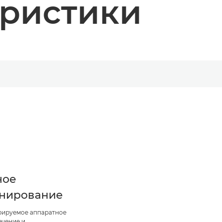
еристики
ное
анирование
рируемое аппаратное
ечение и