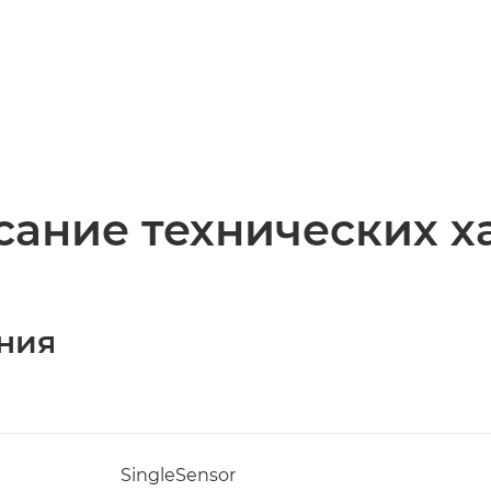
ание технических х
ния
SingleSensor