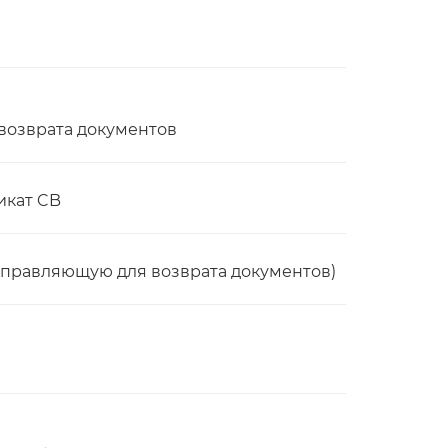
 возврата документов
икат CB
аправляющую для возврата документов)