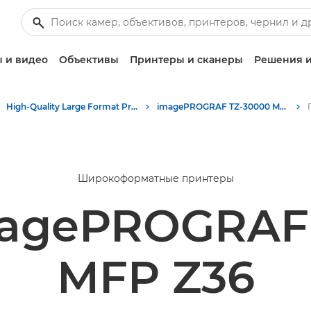
 и видео
Объективы
Принтеры и сканеры
Решения и
High-Quality Large Format Printers for CAD/GIS and Stunning Graphics
imagePROGRAF TZ-30000 MFP Z36: качественная широкоформатная печать
Широкоформатные принтеры
agePROGRAF
MFP Z36