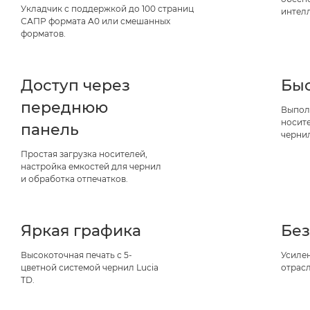
Укладчик с поддержкой до 100 страниц
интел
САПР формата A0 или смешанных
форматов.
Доступ через
Быс
переднюю
Выпол
носите
панель
чернил
Простая загрузка носителей,
настройка емкостей для чернил
и обработка отпечатков.
Яркая графика
Без
Высокоточная печать с 5-
Усилен
цветной системой чернил Lucia
отрас
TD.