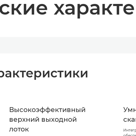
ские характ
рактеристики
Высокоэффективный
Ум
верхний выходной
ск
лоток
Интег
обесп