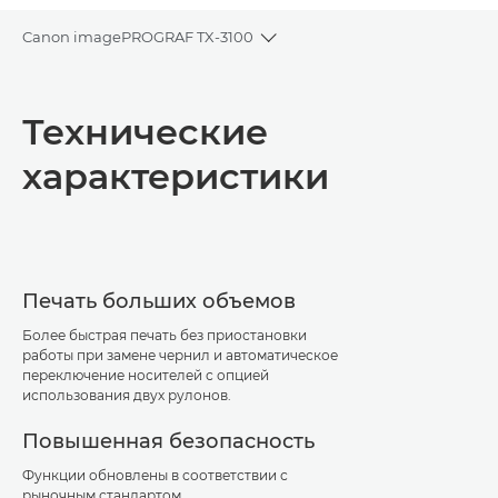
Canon imagePROGRAF TX-3100
Toggle breadcrumbs
Общая информация
Технические
Технические характеристики
характеристики
Загрузка PDF
Печать больших объемов
Более быстрая печать без приостановки
работы при замене чернил и автоматическое
переключение носителей с опцией
использования двух рулонов.
Повышенная безопасность
Функции обновлены в соответствии с
рыночным стандартом.