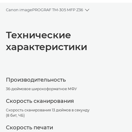
Canon imagePROGRAF TM-305 MFP Z36
Toggle breadcrumbs
Общая информация
Технические
Технические характеристики
характеристики
Загрузка PDF
Производительность
36-дюймовое широкоформатное МФУ
Скорость сканирования
Скорость сканирования 13 дюймов в секунду
(8 бит, ЧБ)
Скорость печати