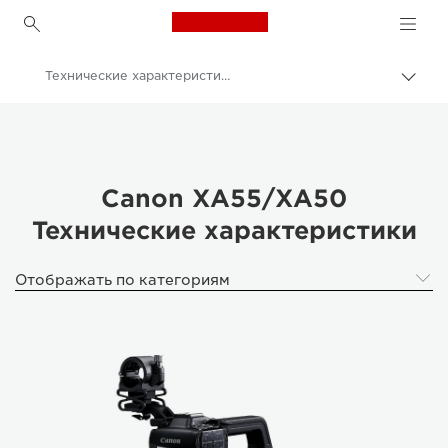
Canon Logo, back to h
Технические характеристики
Пере
цепо
Canon
Кинокамеры и видеокамеры
Видеокамера Canon XA55/XA50
Canon XA55/XA50
Технические характеристики
Отображать по категориям