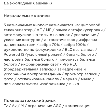
Да («холодный башмак»)
Назначаемые кнопки
5 назначаемых кнопок: назначаются на: цифровой
телеконвертер / AF / MF / рамка автофокусировки /
автофокусировка только на лицах / увеличение /
усиление контуров / автоматическая диафрагма
одним нажатием / зебра 70% / зебра 100% /
руководство по фокусировке / BLC всегда вкл. /
Powered IS (усиленный режим) / баланс белого /
настройка баланса белого / приоритет баланса
белого / инфракрасный свет / Pre REC
(предварительная запись) / замедленное и
ускоренное воспроизведение / просмотр записи /
фото / отслеживание канала / маркер / меню /
пользовательское изображение / выкл.
Пользовательский диск
Tv / Av / M / ограничение AGC / компенсация