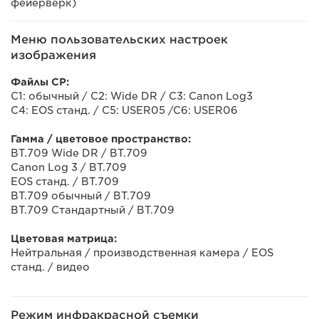
фейерверк)
Меню пользовательских настроек
изображения
Файлы CP:
C1: обычный / C2: Wide DR / C3: Canon Log3
C4: EOS станд. / C5: USER05 /C6: USER06
Гамма / цветовое пространство:
BT.709 Wide DR / BT.709
Canon Log 3 / BT.709
EOS станд. / BT.709
BT.709 обычный / BT.709
BT.709 Стандартный / BT.709
Цветовая матрица:
Нейтральная / производственная камера / EOS
станд. / видео
Режим инфракрасной съемки