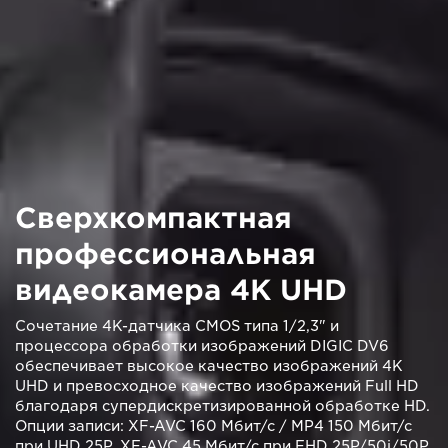
Сверхкомпактная
профессиональная
видеокамера 4K UHD
Сочетание 4K-датчика CMOS типа 1/2,3" и
процессора обработки изображений DIGIC DV6
обеспечивает высокое качество изображений 4K
UHD и превосходное качество изображений Full HD
благодаря супердискретизированной обработке HD.
Опции записи: XF-AVC 160 Мбит/с / MP4 150 Мбит/с
при UHD 25P, XF-AVC 45 Мбит/с при FHD 25P/50i/50P