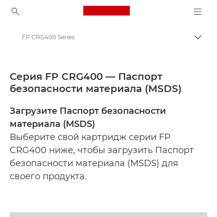
Canon Logo, back to ho
FP CRG400 Series
Пере
Canon
Safety data sheets
Серия FP CRG400 — Паспорт
безопасности материала (MSDS)
Загрузите Паспорт безопасности
материала (MSDS)
Выберите свой картридж серии FP
CRG400 ниже, чтобы загрузить Паспорт
безопасности материала (MSDS) для
своего продукта.