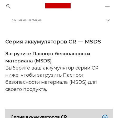
Canon Logo, back to ho
CR Series Batteries
Пере
Canon
Safety data sheets
Серия аккумуляторов CR — MSDS
Загрузите Паспорт безопасности
материала (MSDS)
Выберите ваш аккумулятор серии CR
ниже, чтобы загрузить Паспорт
безопасности материала (MSDS) для
своего продукта.
Серия аккумуляторов CR
