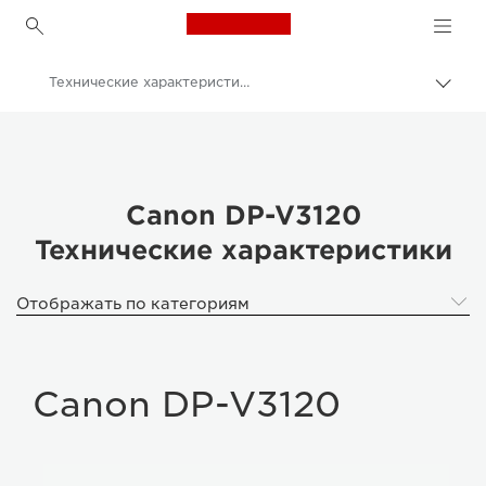
Canon Logo, back to h
Технические характеристики DP-V3120
Пере
цепо
Canon
Профессиональные дисплеи 4K
Видеодисплей DP-V3120 4K UHD
Canon DP-V3120
Технические характеристики
Отображать по категориям
Canon DP-V3120