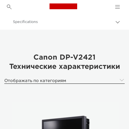
Canon Logo, back to h
Specifications
Пере
цепо
Canon
Профессиональные дисплеи 4K
Canon DP-V2421 - Видеокамеры
Canon DP-V2421
Технические характеристики
Отображать по категориям