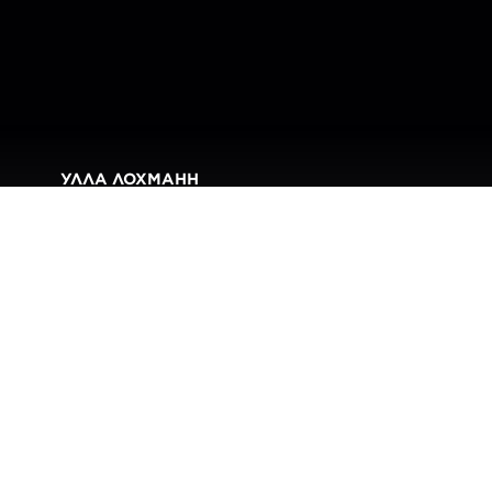
УЛЛА ЛОХМАНН
EOS 5D Mark IV на краю
земли
Вернуться к другим статьям для вдохновения