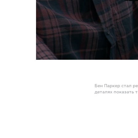
Бен Паркер стал р
деталях показать т