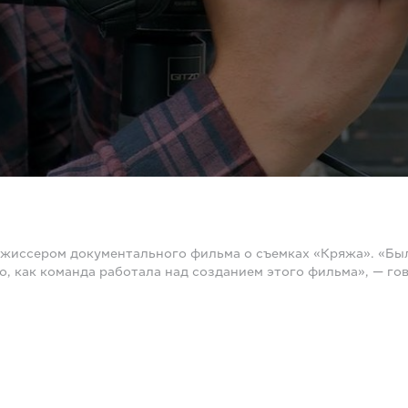
ежиссером документального фильма о съемках «Кряжа». «Бы
о, как команда работала над созданием этого фильма», — гов