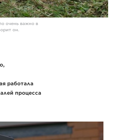
ло очень важно в
орит он.
о,
ая работала
талей процесса