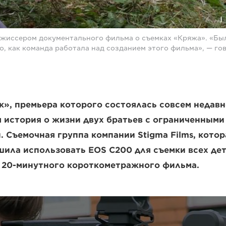
ежиссером документального фильма о съемках «Кряжа». «Бы
о, как команда работала над созданием этого фильма», — гов
», премьера которого состоялась совсем недавн
 история о жизни двух братьев с ограниченными
 Съемочная группа компании Stigma Films, котор
шила использовать EOS C200 для съемки всех де
о 20-минутного короткометражного фильма.