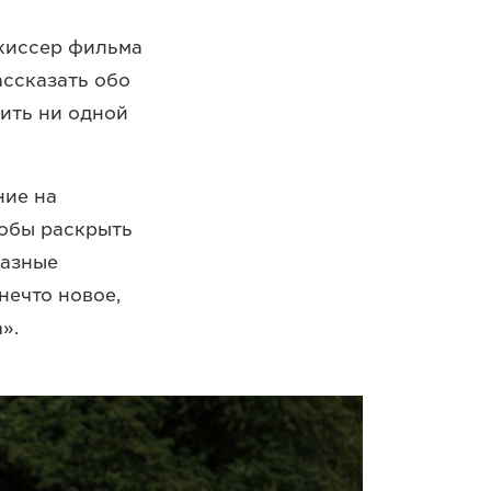
ежиссер фильма
ассказать обо
тить ни одной
ние на
тобы раскрыть
разные
нечто новое,
».