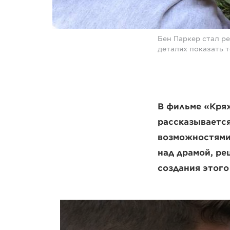
Бен Паркер стал р
деталях показать т
В фильме «Кряж
рассказывается
возможностями.
над драмой, ре
создания этог