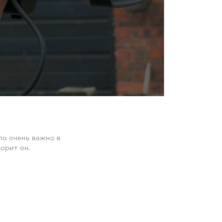
ло очень важно в
орит он.