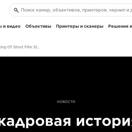
 и видео
Объективы
Принтеры и сканеры
Решения и
The Making Of Short Film Stump With The EOS C200
НОВОСТИ
кадровая истори