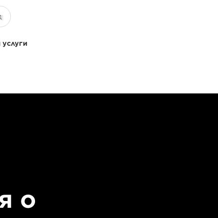
 услуги
я о