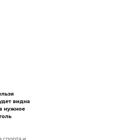
ельзя
будет видна
 в нужное
толь
 спорта и