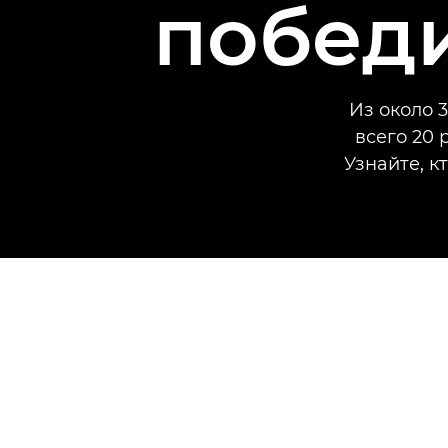
побед
Из около 
всего 20 
Узнайте, к