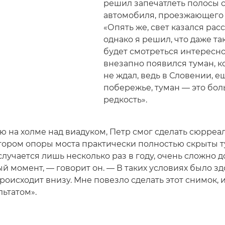
решил запечатлеть полосы с
автомобиля, проезжающего 
«Опять же, свет казался рас
однако я решил, что даже т
будет смотреться интересно
внезапно появился туман, к
не ждал, ведь в Словении, е
побережье, туман — это бо
редкость».
ю на холме над виадуком, Петр смог сделать сюрре
отором опоры моста практически полностью скрыты 
случается лишь несколько раз в году, очень сложно д
й момент, — говорит он. — В таких условиях было з
происходит внизу. Мне повезло сделать этот снимок, 
льтатом».