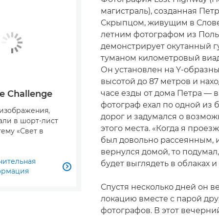
магистраль), созданная Пет
Скрыпцом, живущим в Слов
летним фотографом из Поль
демонстрирует окутанный г
туманом километровый виад
Он установлен на Y-образны
высотой до 87 метров и нахо
часе езды от дома Петра — в
e Challenge
фотограф ехал по одной из
изображения,
дорог и задумался о возмо
али в шорт-лист
этого места. «Когда я проез
тему «Свет в
был довольно рассеянным, и
вернулся домой, то подумал,
нительная
будет выглядеть в облаках и

ормация
Спустя несколько дней он в
локацию вместе с парой дру
фотографов. В этот вечерни