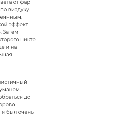
вета от фар
по виадуку.
сеянным,
акой эффект
. Затем
оторого никто
ще и на
льшая
алистичный
туманом.
обраться до
дорово
и я был очень