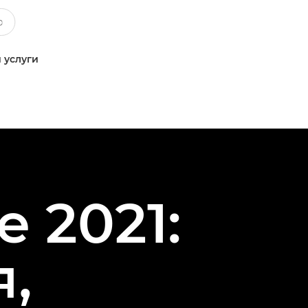
 услуги
e 2021:
,