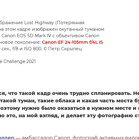
ображение Lost Highway (Потерянная
на этом кадре изображен окутанный туманом
 Canon EOS 5D Mark IV с объективом Canon
 новое поколение:
Canon EF 24-105mm f/4L IS
сек., f/8 и ISO 800. © Петр Скрыпец
e Challenge 2021
я, что такой кадр очень трудно спланировать. Н
такой туман, такие облака и какая часть моста 
поэтому нужно было оказаться в нужном месте и
о это, на мой взгляд, и делает эту фотографию с
олдер
— амбассадор Canon, фотограф активных видов