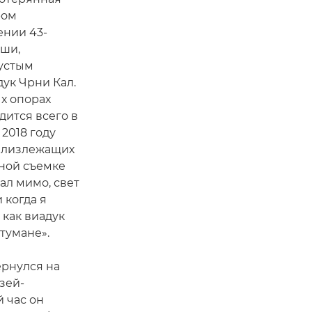
ром
ении 43-
ши,
устым
ук Чрни Кал.
х опорах
дится всего в
 2018 году
 близлежащих
жной съемке
жал мимо, свет
 когда я
 как виадук
 тумане».
ернулся на
зей-
й час он