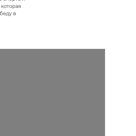
 которая
беду в