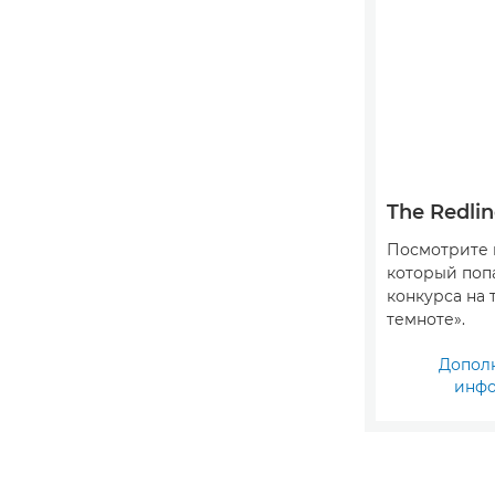
The Redlin
Посмотрите 
который поп
конкурса на 
темноте».
Допол
инф