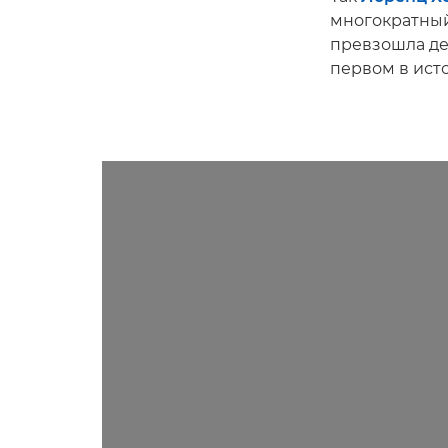
многократный
превзошла де
первом в исто