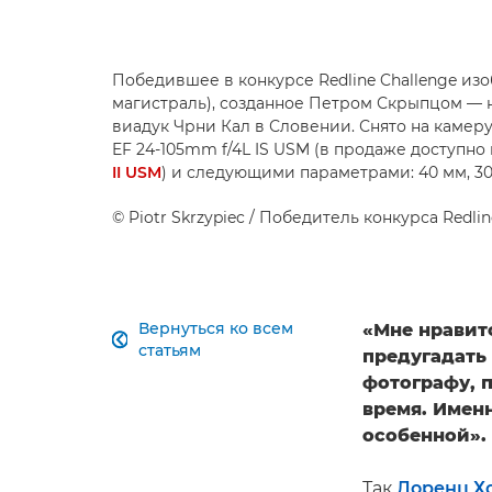
Победившее в конкурсе Redline Challenge из
магистраль), созданное Петром Скрыпцом — 
виадук Чрни Кал в Словении. Снято на камеру
EF 24-105mm f/4L IS USM (в продаже доступно
II USM
) и следующими параметрами: 40 мм, 30 
©
Piotr Skrzypiec
/ Победитель конкурса Redlin
Вернуться ко всем
«Мне нравитс

статьям
предугадать 
фотографу, 
время. Именн
особенной».
Так
Лоренц Х