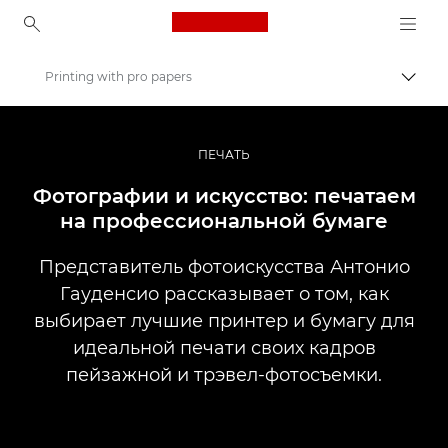
Canon Logo, back to ho
Printing with pro papers
Пере
Canon
Профессиональная фото- и видеосъемка
ПЕЧАТЬ
Истории
Фотографии и искусство: печатаем
на профессиональной бумаге
Представитель фотоискусства Антонио
Гауденсио рассказывает о том, как
выбирает лучшие принтер и бумагу для
идеальной печати своих кадров
пейзажной и трэвел-фотосъемки.