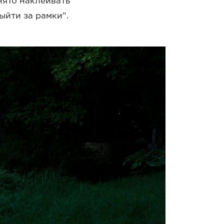
инято наклеивать
йти за рамки".