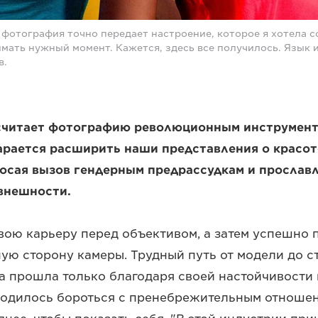
 фотография точно передает настроение, которое я хотела с
мать нужный момент. Кажется, здесь все получилось. Язык и
в.
считает фотографию революционным инструменто
арается расширить наши представления о красот
росая вызов гендерным предрассудкам и прослав
внешности.
вою карьеру перед объективом, а затем успешно 
ю сторону камеры. Трудный путь от модели до ст
а прошла только благодаря своей настойчивости 
ходилось бороться с пренебрежительным отношен