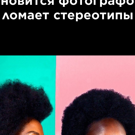
ановится фотографо
ломает стереотипы