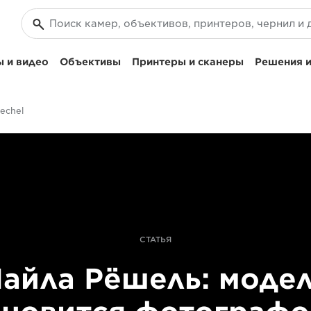
 и видео
Объективы
Принтеры и сканеры
Решения и
uechel
СТАТЬЯ
айла Рёшель: моде