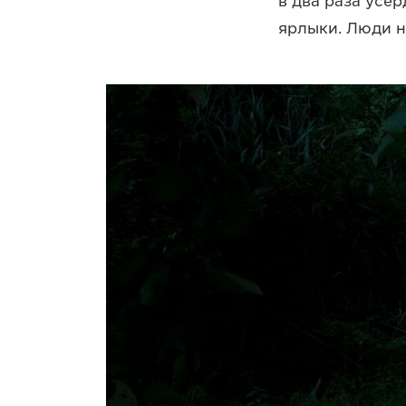
в два раза усер
ярлыки. Люди н