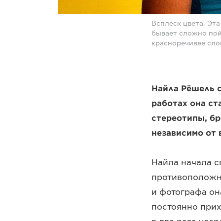
Всплеск цвета. Эта
бывает сложно пой
красноречивее сло
Найла Рёшель 
работах она ст
стереотипы, б
независимо от 
Найла начала с
противоположну
и фотографа он
постоянно при