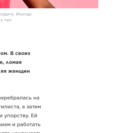
оздать. Иногда
х тел
м. В своих
е, ломая
ляя женщин
перебралась на
илиста, а затем
и упорству. Ей
ием и работать