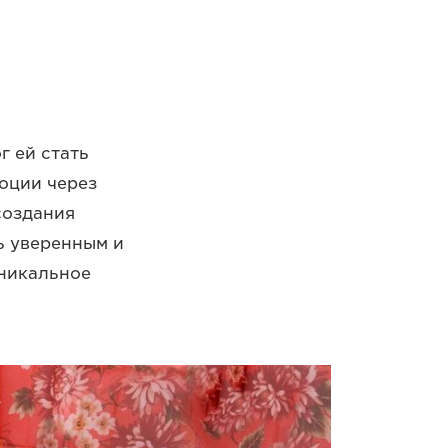
г ей стать
оции через
создания
ь уверенным и
уникальное