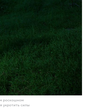
ом роскошном
я укротить силы