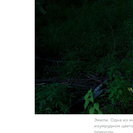
Эмили. Одна из м
изумрудном цвете
природы.