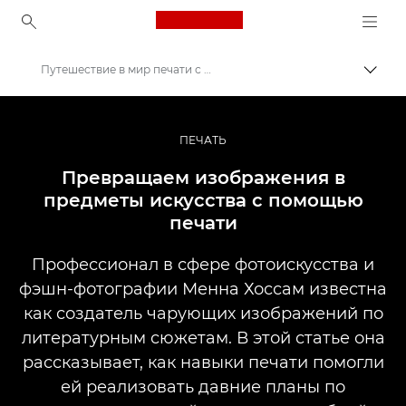
Canon Logo, back to ho
Путешествие в мир печати с Canon imagePROGRAF PRO-1000
Пере
Canon
Профессиональная фото- и видеосъемка
ПЕЧАТЬ
Истории
Превращаем изображения в
предметы искусства с помощью
печати
Профессионал в сфере фотоискусства и
фэшн-фотографии Менна Хоссам известна
как создатель чарующих изображений по
литературным сюжетам. В этой статье она
рассказывает, как навыки печати помогли
ей реализовать давние планы по