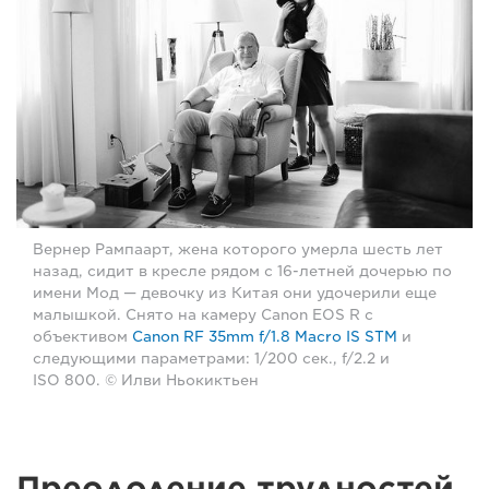
Вернер Рампаарт, жена которого умерла шесть лет
назад, сидит в кресле рядом с 16-летней дочерью по
имени Мод — девочку из Китая они удочерили еще
малышкой. Снято на камеру Canon EOS R с
объективом
Canon RF 35mm f/1.8 Macro IS STM
и
следующими параметрами: 1/200 сек., f/2.2 и
ISO 800. © Илви Ньокиктьен
Преодоление трудностей