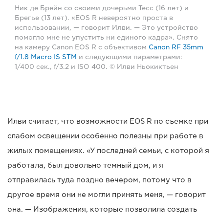
Ник де Брейн со своими дочерьми Тесс (16 лет) и
Брегье (13 лет). «EOS R невероятно проста в
использовании, — говорит Илви. — Это устройство
помогло мне не упустить ни единого кадра». Снято
на камеру Canon EOS R с объективом
Canon RF 35mm
f/1.8 Macro IS STM
и следующими параметрами:
1/400 сек., f/3.2 и ISO 400. © Илви Ньокиктьен
Илви считает, что возможности EOS R по съемке при
слабом освещении особенно полезны при работе в
жилых помещениях. «У последней семьи, с которой я
работала, был довольно темный дом, и я
отправилась туда поздно вечером, потому что в
другое время они не могли принять меня, — говорит
она. — Изображения, которые позволила создать