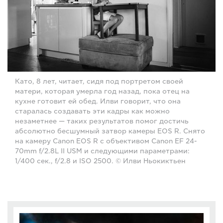
Като, 8 лет, читает, сидя под портретом своей
матери, которая умерла год назад, пока отец на
кухне готовит ей обед. Илви говорит, что она
старалась создавать эти кадры как можно
незаметнее — таких результатов помог достичь
абсолютно бесшумный затвор камеры EOS R. Снято
на камеру Canon EOS R с объективом Canon EF 24-
70mm f/2.8L II USM и следующими параметрами:
1/400 сек., f/2.8 и ISO 2500. © Илви Ньокиктьен