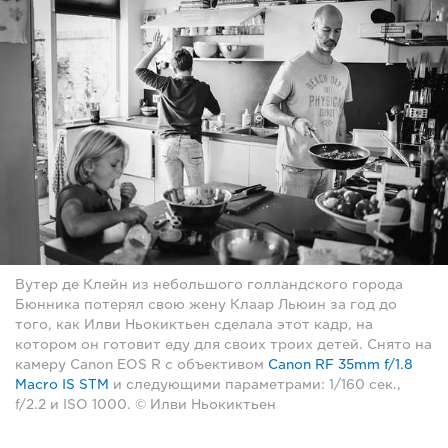
Вутер де Клейн из небольшого голландского города
Бюнника потерял свою жену Клаар Льюин за год до
того, как Илви Ньокиктьен сделала этот кадр, на
котором он готовит еду для своих троих детей. Снято на
камеру Canon EOS R с объективом
Canon RF 35mm f/1.8
Macro IS STM
и следующими параметрами: 1/160 сек.,
f/2.2 и ISO 1000. © Илви Ньокиктьен