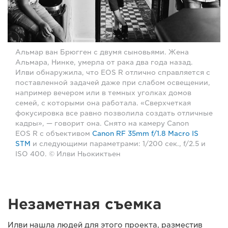
Альмар ван Брюгген с двумя сыновьями. Жена
Альмара, Нинке, умерла от рака два года назад.
Илви обнаружила, что EOS R отлично справляется с
поставленной задачей даже при слабом освещении,
например вечером или в темных уголках домов
семей, с которыми она работала. «Сверхчеткая
фокусировка все равно позволила создать отличные
кадры», — говорит она. Снято на камеру Canon
EOS R с объективом
Canon RF 35mm f/1.8 Macro IS
STM
и следующими параметрами: 1/200 сек., f/2.5 и
ISO 400. © Илви Ньокиктьен
Незаметная съемка
Илви нашла людей для этого проекта, разместив