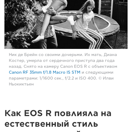
Ник де Брейн со своими дочерьми. Их мать, Диана
Костер, умерла от сердечного приступа два года
назад. Снято на камеру Canon EOS R с объективом
Canon RF 35mm f/1.8 Macro IS STM
и следующими
параметрами: 1/1600 сек., f/2.2 и ISO 400. © Илви
Ньокиктьен
Как EOS R повлияла на
естественный стиль