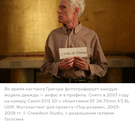
Во время кастинга Грегори фотографирует каждую
модель дважды — анфас и в профиль. Снято в 2007 году
на камеру Canon EOS 5D с объективом EF 24-70mm f/2.8L
USM. Фотокастинг для проекта «Под розами», 2003–
2008 гг. © Crewdson Studio, с разрешения галереи
Гагосяна