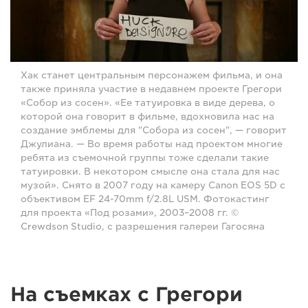
Хак станет центральным персонажем фильма, и она
также приняла участие в недавнем проекте Грегори
«Собор из сосен». «Ее татуировка в виде дерева, о
которой она говорит в фильме, вдохновила нас на
создание эмблемы для "Собора из сосен", — говорит
Джулиана. — Во время работы над проектом многие
ребята из съемочной группы тоже сделали такие
татуировки. В некотором смысле она стала для нас
музой». Снято в 2007 году на камеру Canon EOS 5D с
объективом EF 24-70mm f/2.8L USM. Фотокастинг
для проекта «Под розами», 2003–2008 гг. ©
Crewdson Studio, с разрешения галереи Гагосяна
На съемках с Грегори