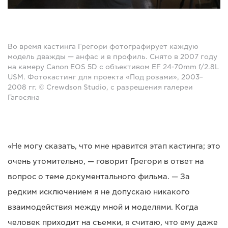
Во время кастинга Грегори фотографирует каждую
модель дважды — анфас и в профиль. Снято в 2007 году
на камеру Canon EOS 5D с объективом EF 24-70mm f/2.8L
USM. Фотокастинг для проекта «Под розами», 2003–
2008 гг. © Crewdson Studio, с разрешения галереи
Гагосяна
«Не могу сказать, что мне нравится этап кастинга; это
очень утомительно, — говорит Грегори в ответ на
вопрос о теме документального фильма. — За
редким исключением я не допускаю никакого
взаимодействия между мной и моделями. Когда
человек приходит на съемки, я считаю, что ему даже