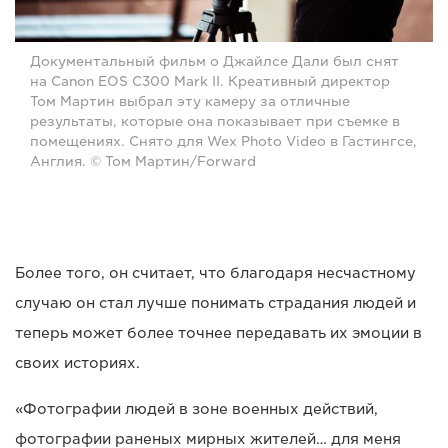
Документальный фильм о Джайлсе Дали был снят
на Canon EOS C300 Mark II. Креативный директор
Том Мартин выбрал эту камеру за отличные
результаты, которые она показывает при съемке в
помещениях. Снято для Wex Photo Video в Гастингсе,
Англия. © Том Мартин/Forward
Более того, он считает, что благодаря несчастному
случаю он стал лучше понимать страдания людей и
теперь может более точнее передавать их эмоции в
своих историях.
«Фотографии людей в зоне военных действий,
фотографии раненых мирных жителей… для меня