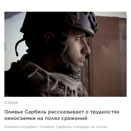
Olivier
Sarbil
on
the
challenges
of
frontline
filmmaking
СТАТЬЯ
Оливье Сарбиль рассказывает о трудностях
киносъемки на полях сражений
Кинематографист Оливье Сарбиль побывал на полях