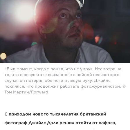
«Был момент, когда я понял, что не умру». Несмотря на
то, что в результате связанного с войной несчастного
случая он потерял обе ноги и левую руку, Джайлс
поклялся, что продолжит работать фотожурналистом. ©
Том Мартин/Forward
С приходом нового тысячелетия британский
фотограф Джайлс Дали решил отойти от пафоса,