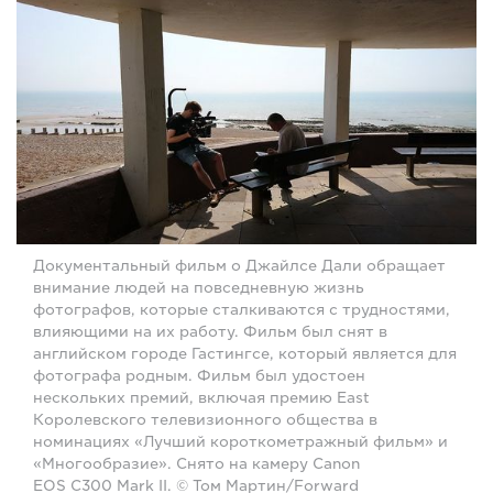
Документальный фильм о Джайлсе Дали обращает
внимание людей на повседневную жизнь
фотографов, которые сталкиваются с трудностями,
влияющими на их работу. Фильм был снят в
английском городе Гастингсе, который является для
фотографа родным. Фильм был удостоен
нескольких премий, включая премию East
Королевского телевизионного общества в
номинациях «Лучший короткометражный фильм» и
«Многообразие». Снято на камеру Canon
EOS C300 Mark II. © Том Мартин/Forward