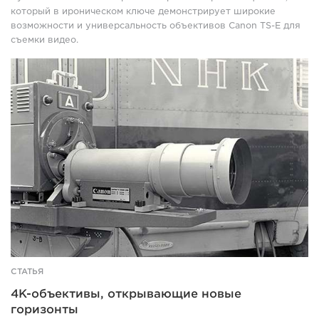
который в ироническом ключе демонстрирует широкие
возможности и универсальность объективов Canon TS-E для
съемки видео.
These
4K
broadcast
lenses
break
boundaries
СТАТЬЯ
4K-объективы, открывающие новые
горизонты