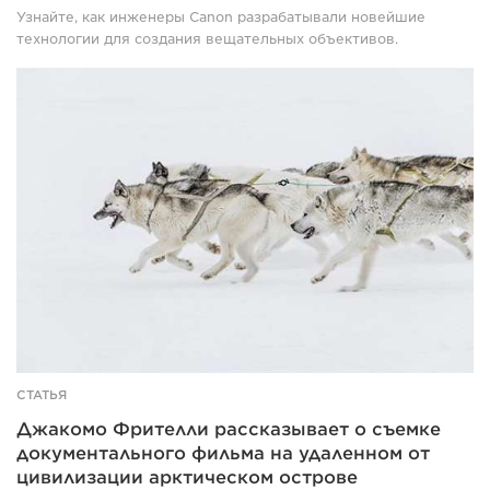
Узнайте, как инженеры Canon разрабатывали новейшие
технологии для создания вещательных объективов.
Giacomo
Frittelli
on
filming
a
documentary
on
a
remote
Arctic
island
СТАТЬЯ
Джакомо Фрителли рассказывает о съемке
документального фильма на удаленном от
цивилизации арктическом острове