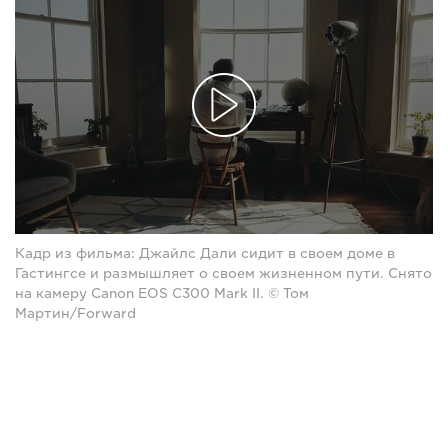
Кадр из фильма: Джайлс Дали сидит в своем доме в
Гастингсе и размышляет о своем жизненном пути. Снято
на камеру Canon EOS C300 Mark II. © Том
Мартин/Forward