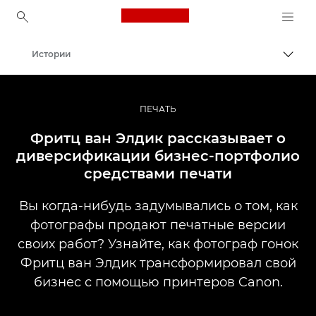
Canon Logo, back to ho
Истории
Пере
Canon
Профессиональная фото- и видеосъемка
ПЕЧАТЬ
Фритц ван Элдик рассказывает о
диверсификации бизнес-портфолио
средствами печати
Вы когда-нибудь задумывались о том, как
фотографы продают печатные версии
своих работ? Узнайте, как фотограф гонок
Фритц ван Элдик трансформировал свой
бизнес с помощью принтеров Canon.