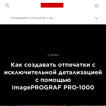
Canon Logo, back to h
Создавайте отпечатки с исключительной детализацией с помощью imagePROGRAF PRO-1000
Пере
цепо
Canon
Профессиональная фото- и видеосъемка
Истории
СТАТЬЯ
Как создавать отпечатки с
исключительной детализацией
с помощью
imagePROGRAF PRO-1000