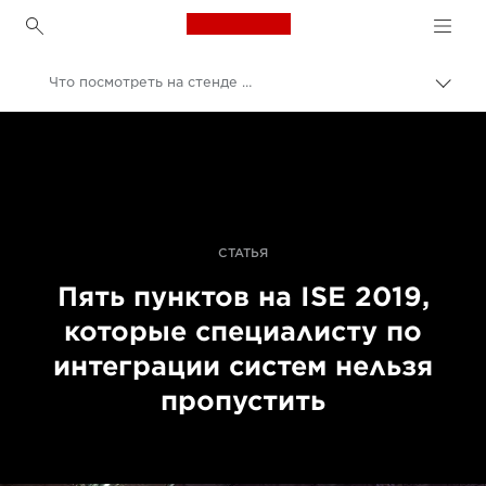
Canon Logo, back to h
Что посмотреть на стенде Canon на ISE 2019
Пере
цепо
Canon
Профессиональная фото- и видеосъемка
События для фотографов
Интегрированные системы Европы 2020 | ISE
СТАТЬЯ
Пять пунктов на ISE 2019,
которые специалисту по
интеграции систем нельзя
пропустить