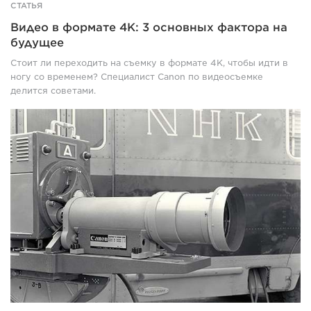
СТАТЬЯ
Видео в формате 4K: 3 основных фактора на
будущее
Стоит ли переходить на съемку в формате 4K, чтобы идти в
ногу со временем? Специалист Canon по видеосъемке
делится советами.
These
4K
broadcast
lenses
break
boundaries