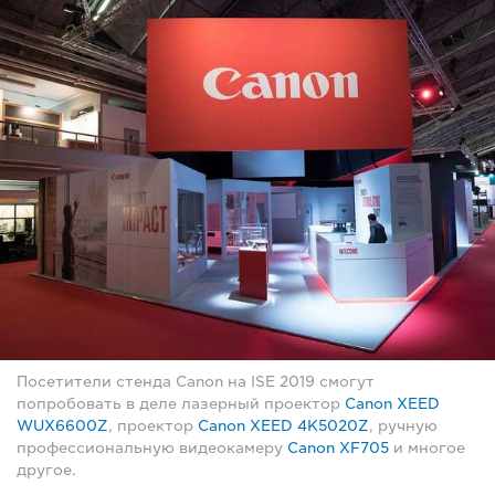
Посетители стенда Canon на ISE 2019 смогут
попробовать в деле лазерный проектор
Canon XEED
WUX6600Z
, проектор
Canon XEED 4K5020Z
, ручную
профессиональную видеокамеру
Canon XF705
и многое
другое.