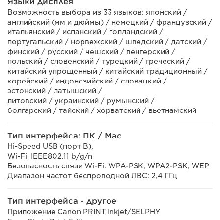
Языки дисплея
Возможность выбора из 33 языков: японский /
английский (мм и дюймы) / немецкий / французский /
итальянский / испанский / голландский /
португальский / норвежский / шведский / датский /
финский / русский / чешский / венгерский /
польский / словенский / турецкий / греческий /
китайский упрощенный / китайский традиционный /
корейский / индонезийский / словацкий /
эстонский / латышский /
литовский / украинский / румынский /
болгарский / тайский / хорватский / вьетнамский
Тип интерфейса: ПК / Mac
Hi-Speed USB (порт B),
Wi-Fi: IEEE802.11 b/g/n
Безопасность связи Wi-Fi: WPA-PSK, WPA2-PSK, WEP
Диапазон частот беспроводной ЛВС: 2,4 ГГц
Тип интерфейса - другое
Приложение Canon PRINT Inkjet/SELPHY