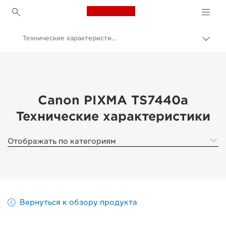
Canon Logo, back to h
Технические характеристики и функции - Принтер Canon PIXMA TS7440a
Пере
цепо
Canon
Принтеры Canon
Принтер Canon PIXMA TS7440a
Canon PIXMA TS7440a
Технические характеристики
Отображать по категориям
Вернуться к обзору продукта