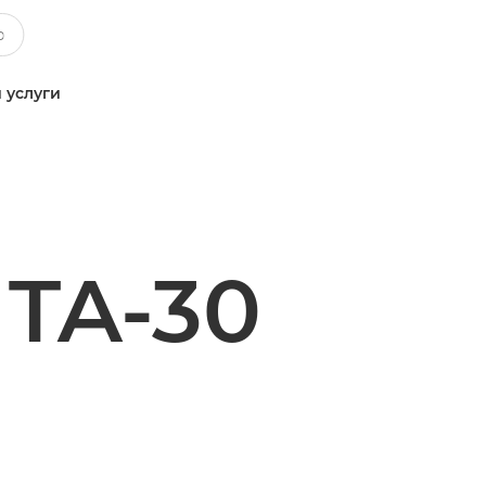
 услуги
TA-30