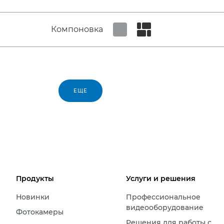
Компоновка
Set tiled view
Set masonry view
ЕЩЕ
Продукты
Услуги и решения
Новинки
Профессиональное
видеооборудование
Фотокамеры
Решения для работы с