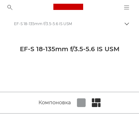
Canon Logo, back to ho
EF-S 18-135mm f/3.5-5.6 IS USM
Пере
Canon
Объективы для камер Canon
EF-S 18-135mm f/3.5-5.6 IS USM
Canon EF-S 18-135mm f/3.5-5.6 IS USM - Объективы - Камера и фотообъективы
Компоновка
Set tiled view
Set masonry view