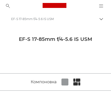
Canon Logo, back to ho
EF-S 17-85mm f/4-5.6 IS USM
Пере
Canon
Объективы для камер Canon
EF-S 17-85mm f/4-5.6 IS USM
Canon EF-S 17-85mm f/4-5.6 IS USM - Lenses - Camera & Photo lenses
Компоновка
Set tiled view
Set masonry view