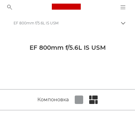
Canon Logo, back to ho
EF 800mm f/5.6L IS USM
Пере
Canon
Объективы для камер Canon
EF 800mm f/5.6L IS USM
Canon EF 800mm f/5.6L IS USM - Объективы - Камера и фотообъективы
Компоновка
Set tiled view
Set masonry view